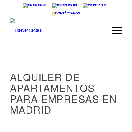
ES
ES
es
EN
EN
en
FR
FR
fr
CONTÁCTANOS
ALQUILER DE
APARTAMENTOS
PARA EMPRESAS EN
MADRID