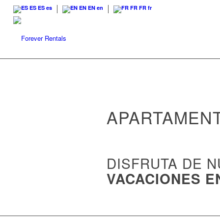
ES
ES
es
EN
EN
en
FR
FR
fr
APARTAMENT
DISFRUTA DE 
VACACIONES E