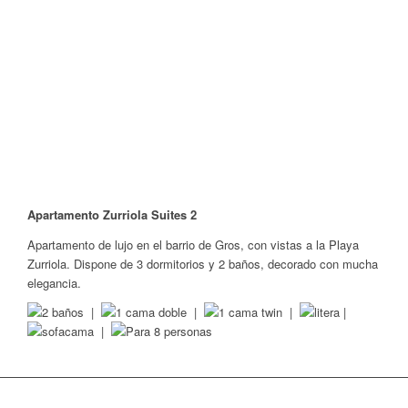
1
2
3
4
5
6
7
8
9
10
11
12
Apartamento Zurriola Suites 2
Apartamento de lujo en el barrio de Gros, con vistas a la Playa
Zurriola. Dispone de 3 dormitorios y 2 baños, decorado con mucha
elegancia.
|
|
|
|
|